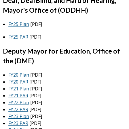
Deaf, DeafBlind, and Hard of Hearing,
Mayor's Office of (ODDHH)
FY25 Plan
[PDF]
FY25 PAR
[PDF]
Deputy Mayor for Education, Office of
the (DME)
FY20 Plan
[PDF]
FY20 PAR
[PDF]
FY21 Plan
[PDF]
FY21 PAR
[PDF]
FY22 Plan
[PDF]
FY22 PAR
[PDF]
FY23 Plan
[PDF]
FY23 PAR
[PDF]