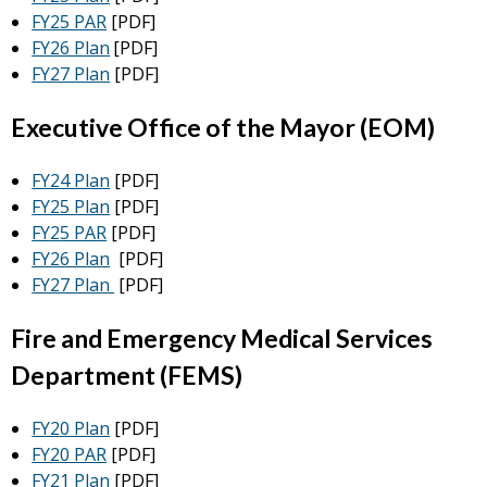
FY25 PAR
[PDF]
FY26 Plan
[PDF]
FY27 Plan
[PDF]
Executive Office of the Mayor (EOM)
FY24 Plan
[PDF]
FY25 Plan
[PDF]
FY25 PAR
[PDF]
FY26 Plan
[PDF]
FY27 Plan
[PDF]
Fire and Emergency Medical Services
Department (FEMS)
FY20 Plan
[PDF]
FY20 PAR
[PDF]
FY21 Plan
[PDF]